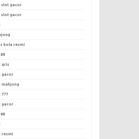
k slot gacor
k slot gacor
t
hjong
us bola resmi
t88
t qris
t gacor
t mahjong
t 777
t gacor
t88
t
t resmi