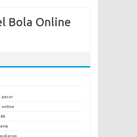
el Bola Online
t gacor
t online
t88
avip
bpokerqq