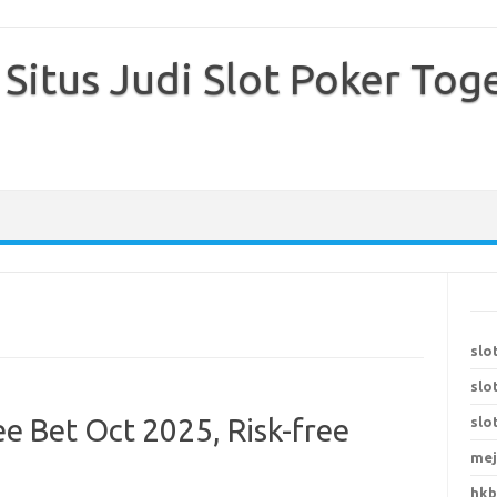
Situs Judi Slot Poker Tog
slo
slo
ee Bet Oct 2025, Risk-free
slo
mej
hk