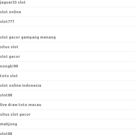
jaguar33 slot
slot online
slot777
slot gacor gampang menang
situs slot
slot gacor
nongki99
toto slot
slot online indonesia
slot88
live draw toto macau
situs slot gacor
mahjong
slot88