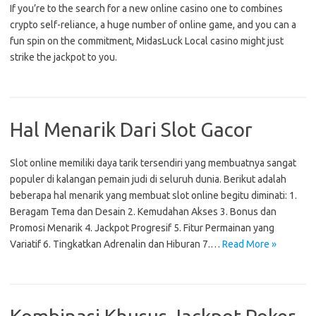
If you’re to the search for a new online casino one to combines
crypto self-reliance, a huge number of online game, and you can a
fun spin on the commitment, MidasLuck Local casino might just
strike the jackpot to you.
Hal Menarik Dari Slot Gacor
Slot online memiliki daya tarik tersendiri yang membuatnya sangat
populer di kalangan pemain judi di seluruh dunia. Berikut adalah
beberapa hal menarik yang membuat slot online begitu diminati: 1.
Beragam Tema dan Desain 2. Kemudahan Akses 3. Bonus dan
Promosi Menarik 4. Jackpot Progresif 5. Fitur Permainan yang
Variatif 6. Tingkatkan Adrenalin dan Hiburan 7.…
Read More »