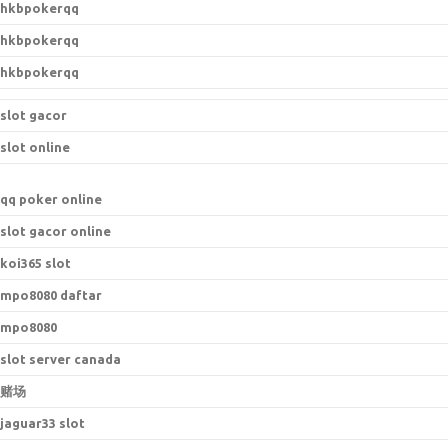
hkbpokerqq
hkbpokerqq
hkbpokerqq
slot gacor
slot online
qq poker online
slot gacor online
koi365 slot
mpo8080 daftar
mpo8080
slot server canada
赌场
jaguar33 slot