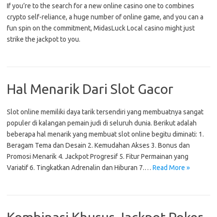
If you’re to the search for a new online casino one to combines
crypto self-reliance, a huge number of online game, and you can a
fun spin on the commitment, MidasLuck Local casino might just
strike the jackpot to you.
Hal Menarik Dari Slot Gacor
Slot online memiliki daya tarik tersendiri yang membuatnya sangat
populer di kalangan pemain judi di seluruh dunia. Berikut adalah
beberapa hal menarik yang membuat slot online begitu diminati: 1.
Beragam Tema dan Desain 2. Kemudahan Akses 3. Bonus dan
Promosi Menarik 4. Jackpot Progresif 5. Fitur Permainan yang
Variatif 6. Tingkatkan Adrenalin dan Hiburan 7.…
Read More »