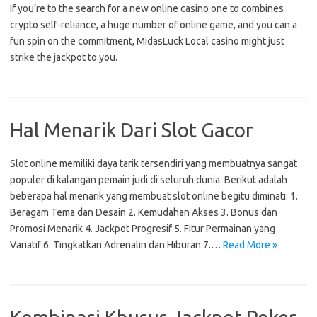
If you’re to the search for a new online casino one to combines
crypto self-reliance, a huge number of online game, and you can a
fun spin on the commitment, MidasLuck Local casino might just
strike the jackpot to you.
Hal Menarik Dari Slot Gacor
Slot online memiliki daya tarik tersendiri yang membuatnya sangat
populer di kalangan pemain judi di seluruh dunia. Berikut adalah
beberapa hal menarik yang membuat slot online begitu diminati: 1.
Beragam Tema dan Desain 2. Kemudahan Akses 3. Bonus dan
Promosi Menarik 4. Jackpot Progresif 5. Fitur Permainan yang
Variatif 6. Tingkatkan Adrenalin dan Hiburan 7.…
Read More »