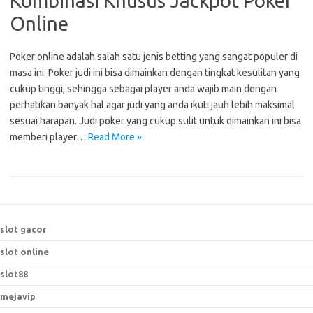
Kombinasi Khusus Jackpot Poker
Online
Poker online adalah salah satu jenis betting yang sangat populer di
masa ini. Poker judi ini bisa dimainkan dengan tingkat kesulitan yang
cukup tinggi, sehingga sebagai player anda wajib main dengan
perhatikan banyak hal agar judi yang anda ikuti jauh lebih maksimal
sesuai harapan. Judi poker yang cukup sulit untuk dimainkan ini bisa
memberi player…
Read More »
slot gacor
slot online
slot88
mejavip