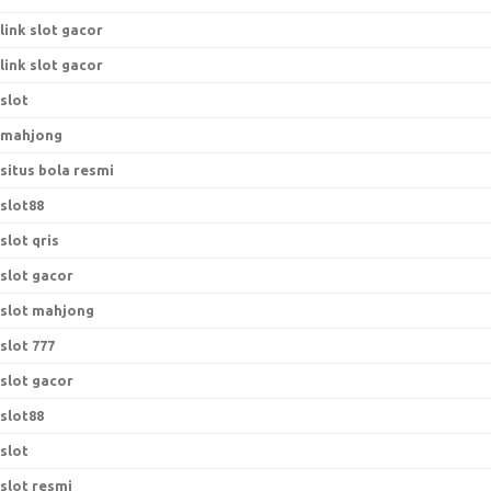
link slot gacor
link slot gacor
slot
mahjong
situs bola resmi
slot88
slot qris
slot gacor
slot mahjong
slot 777
slot gacor
slot88
slot
slot resmi