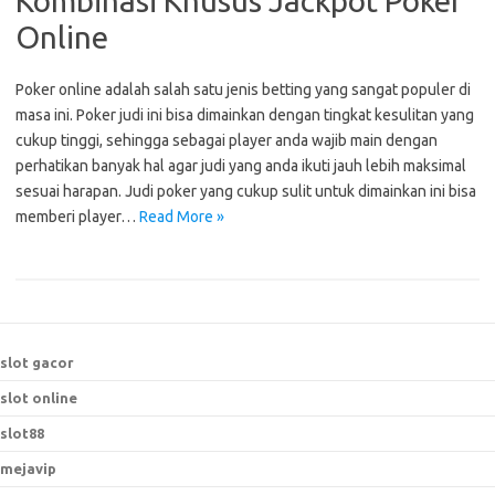
Kombinasi Khusus Jackpot Poker
Online
Poker online adalah salah satu jenis betting yang sangat populer di
masa ini. Poker judi ini bisa dimainkan dengan tingkat kesulitan yang
cukup tinggi, sehingga sebagai player anda wajib main dengan
perhatikan banyak hal agar judi yang anda ikuti jauh lebih maksimal
sesuai harapan. Judi poker yang cukup sulit untuk dimainkan ini bisa
memberi player…
Read More »
slot gacor
slot online
slot88
mejavip