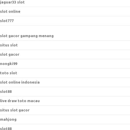
jaguar33 slot
slot online
slot777
slot gacor gampang menang
situs slot
slot gacor
nongki99
toto slot
slot online indonesia
slot88
live draw toto macau
situs slot gacor
mahjong
slot88