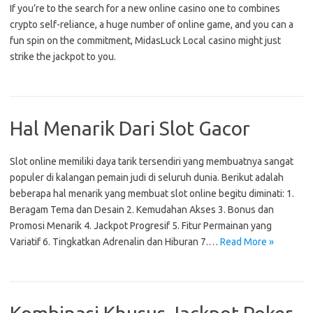
If you’re to the search for a new online casino one to combines
crypto self-reliance, a huge number of online game, and you can a
fun spin on the commitment, MidasLuck Local casino might just
strike the jackpot to you.
Hal Menarik Dari Slot Gacor
Slot online memiliki daya tarik tersendiri yang membuatnya sangat
populer di kalangan pemain judi di seluruh dunia. Berikut adalah
beberapa hal menarik yang membuat slot online begitu diminati: 1.
Beragam Tema dan Desain 2. Kemudahan Akses 3. Bonus dan
Promosi Menarik 4. Jackpot Progresif 5. Fitur Permainan yang
Variatif 6. Tingkatkan Adrenalin dan Hiburan 7.…
Read More »