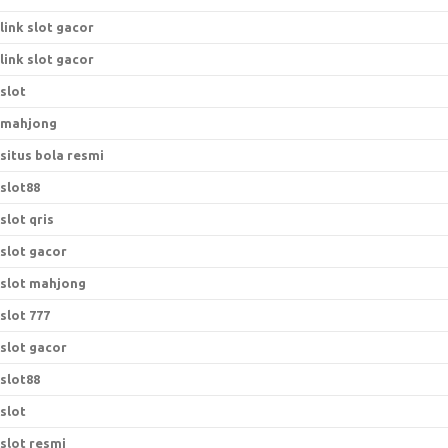
link slot gacor
link slot gacor
slot
mahjong
situs bola resmi
slot88
slot qris
slot gacor
slot mahjong
slot 777
slot gacor
slot88
slot
slot resmi