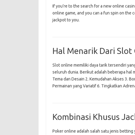
If you’re to the search for a new online cas
online game, and you can a fun spin on the 
jackpot to you.
Hal Menarik Dari Slot
Slot online memiliki daya tarik tersendiri y
seluruh dunia. Berikut adalah beberapa hal 
Tema dan Desain 2. Kemudahan Akses 3. Bonu
Permainan yang Variatif 6. Tingkatkan Adre
Kombinasi Khusus Jac
Poker online adalah salah satu jenis betting 