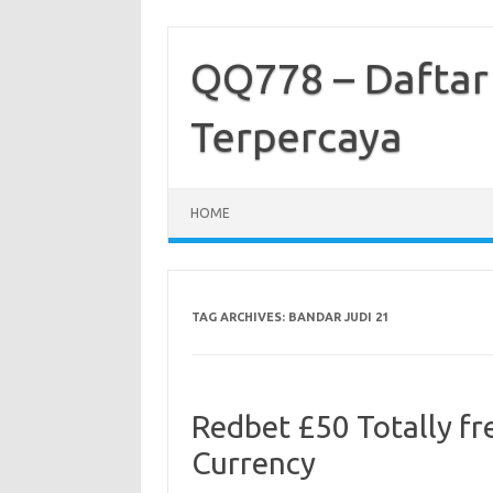
Skip
to
content
QQ778 – Daftar 
Terpercaya
HOME
TAG ARCHIVES:
BANDAR JUDI 21
Redbet £50 Totally fr
Currency