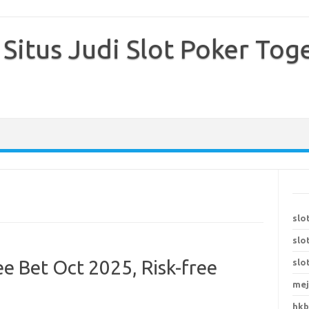
Situs Judi Slot Poker Tog
slo
slo
ee Bet Oct 2025, Risk-free
slo
mej
hk