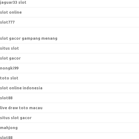
jaguar33 slot
slot online
slot777
slot gacor gampang menang
situs slot
slot gacor
nongki99
toto slot
slot online indonesia
slot88
live draw toto macau
situs slot gacor
mahjong
slot88