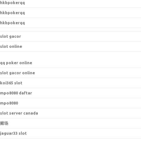
hkbpokerqq
hkbpokerqq
hkbpokerqq
slot gacor
slot online
qq poker online
slot gacor online
koi365 slot
mpo8080 daftar
mpo8080
slot server canada
赌场
jaguar33 slot