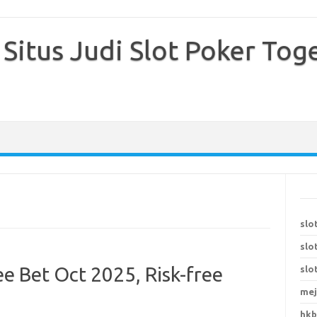
Situs Judi Slot Poker Tog
slo
slo
ee Bet Oct 2025, Risk-free
slo
mej
hk