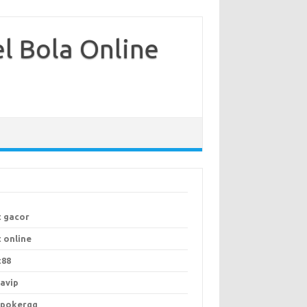
el Bola Online
t gacor
t online
t88
avip
bpokerqq