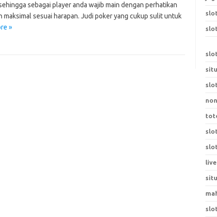
 sehingga sebagai player anda wajib main dengan perhatikan
slo
bih maksimal sesuai harapan. Judi poker yang cukup sulit untuk
re »
slo
slo
sit
slo
non
tot
slo
slo
liv
sit
ma
slo