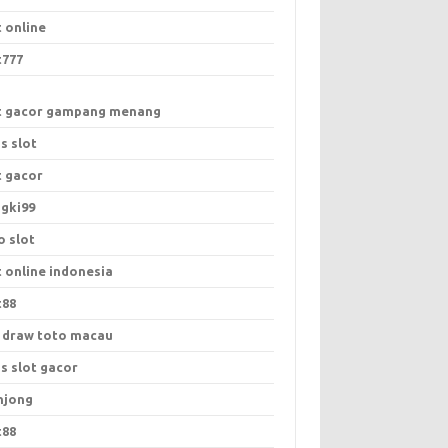
t online
t777
t gacor gampang menang
us slot
t gacor
gki99
o slot
t online indonesia
t88
e draw toto macau
us slot gacor
hjong
t88