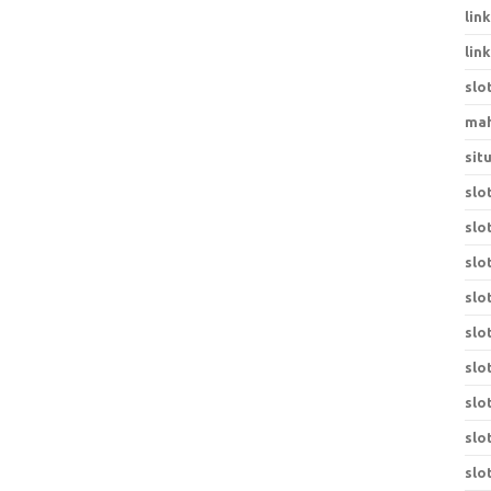
lin
lin
slo
ma
sit
slo
slo
slo
slo
slo
slo
slo
slo
slo