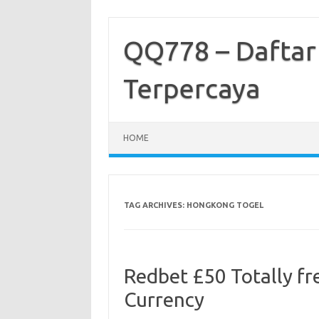
Skip
to
content
QQ778 – Daftar 
Terpercaya
HOME
TAG ARCHIVES:
HONGKONG TOGEL
Redbet £50 Totally fr
Currency