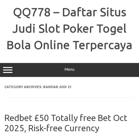
Skip
to
QQ778 – Daftar Situs
content
Judi Slot Poker Togel
Bola Online Terpercaya
Menu
CATEGORY ARCHIVES:
BANDAR JUDI 21
Redbet £50 Totally free Bet Oct
2025, Risk-free Currency