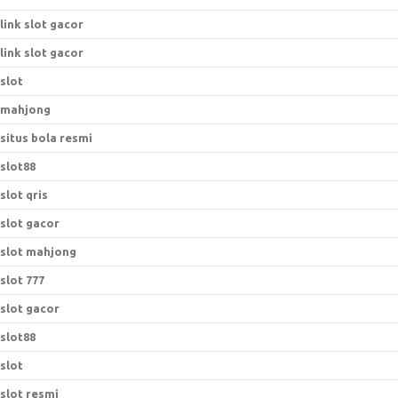
link slot gacor
link slot gacor
slot
mahjong
situs bola resmi
slot88
slot qris
slot gacor
slot mahjong
slot 777
slot gacor
slot88
slot
slot resmi