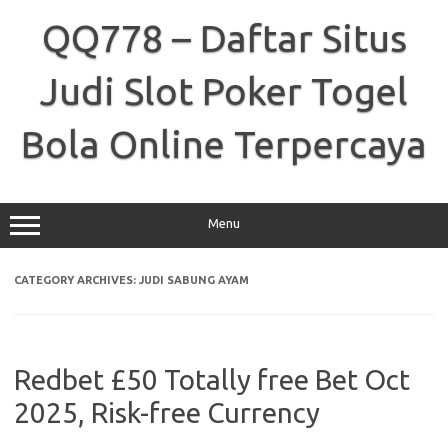
Skip
to
QQ778 – Daftar Situs
content
Judi Slot Poker Togel
Bola Online Terpercaya
Menu
CATEGORY ARCHIVES:
JUDI SABUNG AYAM
Redbet £50 Totally free Bet Oct
2025, Risk-free Currency