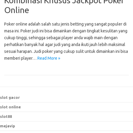
Kombinasi Khusus Jackpot Poker
Online
Poker online adalah salah satu jenis betting yang sangat populer di
masa ini. Poker judi ini bisa dimainkan dengan tingkat kesulitan yang
cukup tinggi, sehingga sebagai player anda wajib main dengan
perhatikan banyak hal agar judi yang anda ikuti jauh lebih maksimal
sesuai harapan. Judi poker yang cukup sulit untuk dimainkan ini bisa
memberi player…
Read More »
slot gacor
slot online
slot88
mejavip