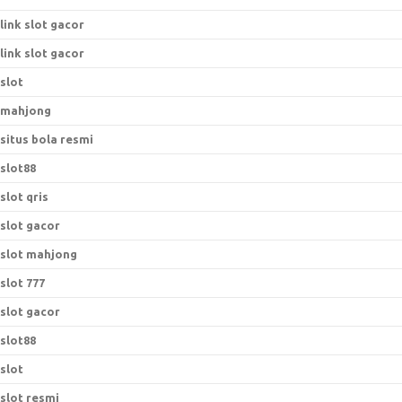
link slot gacor
link slot gacor
slot
mahjong
situs bola resmi
slot88
slot qris
slot gacor
slot mahjong
slot 777
slot gacor
slot88
slot
slot resmi