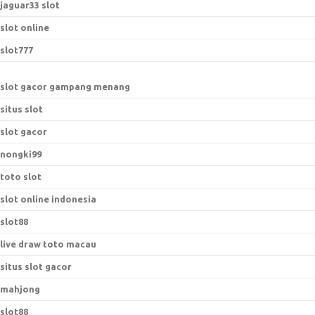
jaguar33 slot
slot online
slot777
slot gacor gampang menang
situs slot
slot gacor
nongki99
toto slot
slot online indonesia
slot88
live draw toto macau
situs slot gacor
mahjong
slot88