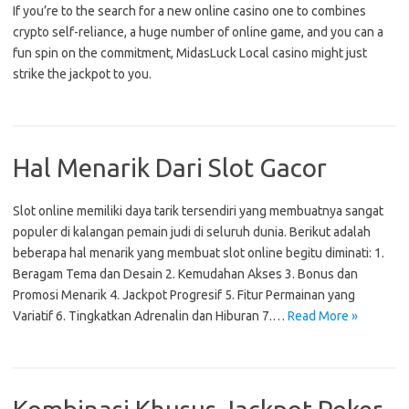
If you’re to the search for a new online casino one to combines
crypto self-reliance, a huge number of online game, and you can a
fun spin on the commitment, MidasLuck Local casino might just
strike the jackpot to you.
Hal Menarik Dari Slot Gacor
Slot online memiliki daya tarik tersendiri yang membuatnya sangat
populer di kalangan pemain judi di seluruh dunia. Berikut adalah
beberapa hal menarik yang membuat slot online begitu diminati: 1.
Beragam Tema dan Desain 2. Kemudahan Akses 3. Bonus dan
Promosi Menarik 4. Jackpot Progresif 5. Fitur Permainan yang
Variatif 6. Tingkatkan Adrenalin dan Hiburan 7.…
Read More »