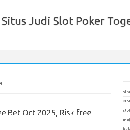
Situs Judi Slot Poker Tog
93
slo
slo
ee Bet Oct 2025, Risk-free
slo
mej
hk