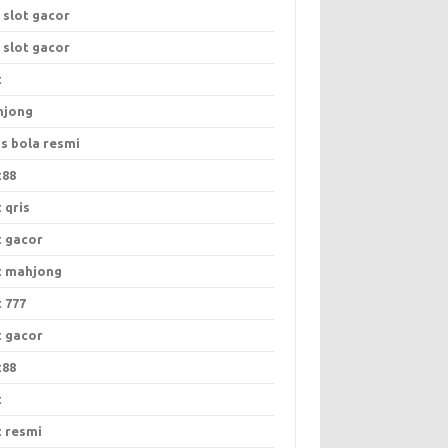
k slot gacor
k slot gacor
t
hjong
us bola resmi
t88
t qris
t gacor
t mahjong
t 777
t gacor
t88
t
t resmi