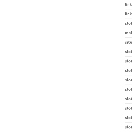
lin
lin
slo
ma
sit
slo
slo
slo
slo
slo
slo
slo
slo
slo