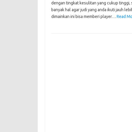
dengan tingkat kesulitan yang cukup tinggi,
banyak hal agar judi yang anda ikuti jauh le
dimainkan ini bisa memberi player…
Read Mo