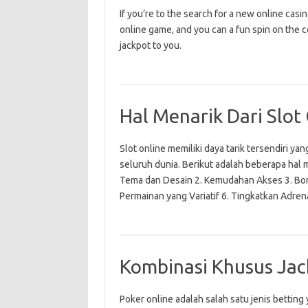
If you’re to the search for a new online cas
online game, and you can a fun spin on the 
jackpot to you.
Hal Menarik Dari Slot
Slot online memiliki daya tarik tersendiri y
seluruh dunia. Berikut adalah beberapa hal 
Tema dan Desain 2. Kemudahan Akses 3. Bonu
Permainan yang Variatif 6. Tingkatkan Adre
Kombinasi Khusus Jac
Poker online adalah salah satu jenis betting 