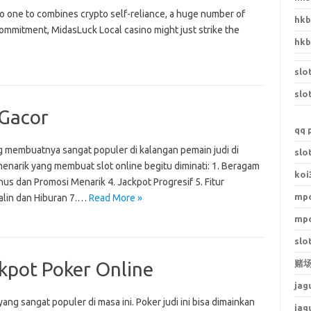
ino one to combines crypto self-reliance, a huge number of
hk
commitment, MidasLuck Local casino might just strike the
hk
slo
slo
 Gacor
qq 
ang membuatnya sangat populer di kalangan pemain judi di
slo
menarik yang membuat slot online begitu diminati: 1. Beragam
koi
s dan Promosi Menarik 4. Jackpot Progresif 5. Fitur
mpo
nalin dan Hiburan 7.…
Read More »
mp
slo
kpot Poker Online
赌
jag
yang sangat populer di masa ini. Poker judi ini bisa dimainkan
jag