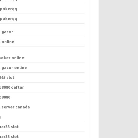
bpokerqq
bpokerqq
t gacor
t online
poker online
t gacor online
365 slot
8080 daftar
o8080
t server canada
场
uar33 slot
uar33 slot