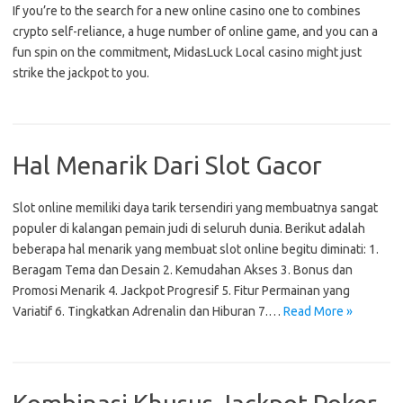
If you’re to the search for a new online casino one to combines
crypto self-reliance, a huge number of online game, and you can a
fun spin on the commitment, MidasLuck Local casino might just
strike the jackpot to you.
Hal Menarik Dari Slot Gacor
Slot online memiliki daya tarik tersendiri yang membuatnya sangat
populer di kalangan pemain judi di seluruh dunia. Berikut adalah
beberapa hal menarik yang membuat slot online begitu diminati: 1.
Beragam Tema dan Desain 2. Kemudahan Akses 3. Bonus dan
Promosi Menarik 4. Jackpot Progresif 5. Fitur Permainan yang
Variatif 6. Tingkatkan Adrenalin dan Hiburan 7.…
Read More »