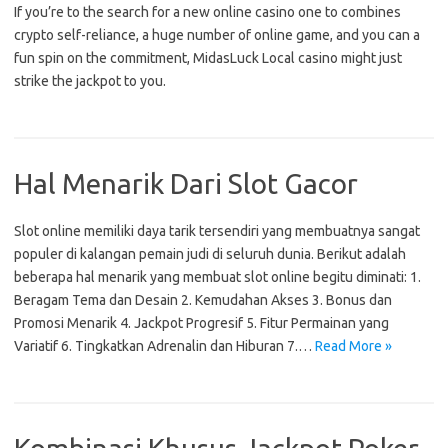
If you’re to the search for a new online casino one to combines
crypto self-reliance, a huge number of online game, and you can a
fun spin on the commitment, MidasLuck Local casino might just
strike the jackpot to you.
Hal Menarik Dari Slot Gacor
Slot online memiliki daya tarik tersendiri yang membuatnya sangat
populer di kalangan pemain judi di seluruh dunia. Berikut adalah
beberapa hal menarik yang membuat slot online begitu diminati: 1.
Beragam Tema dan Desain 2. Kemudahan Akses 3. Bonus dan
Promosi Menarik 4. Jackpot Progresif 5. Fitur Permainan yang
Variatif 6. Tingkatkan Adrenalin dan Hiburan 7.…
Read More »