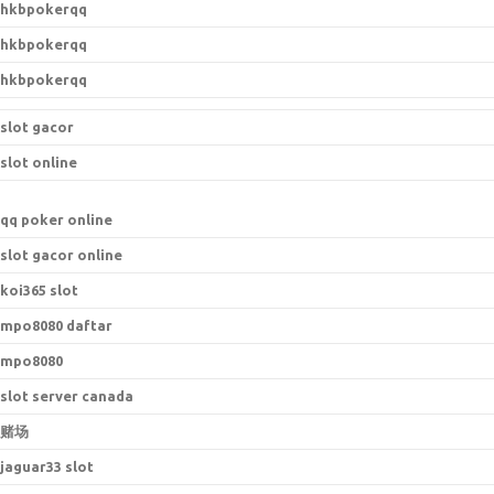
hkbpokerqq
hkbpokerqq
hkbpokerqq
slot gacor
slot online
qq poker online
slot gacor online
koi365 slot
mpo8080 daftar
mpo8080
slot server canada
赌场
jaguar33 slot