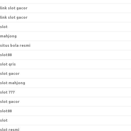
link slot gacor
link slot gacor
slot
mahjong
situs bola resmi
slot88
slot qris
slot gacor
slot mahjong
slot 777
slot gacor
slot88
slot
slot resmi