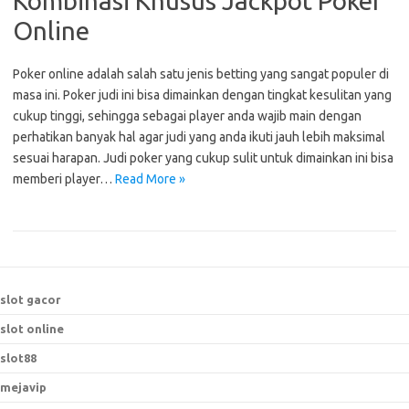
Kombinasi Khusus Jackpot Poker
Online
Poker online adalah salah satu jenis betting yang sangat populer di
masa ini. Poker judi ini bisa dimainkan dengan tingkat kesulitan yang
cukup tinggi, sehingga sebagai player anda wajib main dengan
perhatikan banyak hal agar judi yang anda ikuti jauh lebih maksimal
sesuai harapan. Judi poker yang cukup sulit untuk dimainkan ini bisa
memberi player…
Read More »
slot gacor
slot online
slot88
mejavip