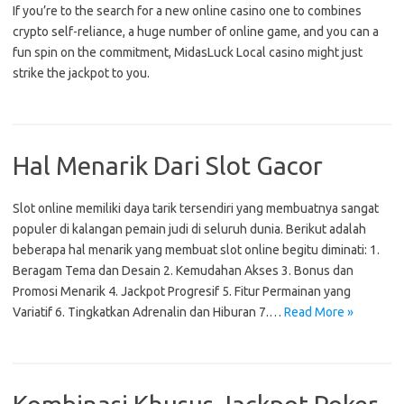
If you’re to the search for a new online casino one to combines
crypto self-reliance, a huge number of online game, and you can a
fun spin on the commitment, MidasLuck Local casino might just
strike the jackpot to you.
Hal Menarik Dari Slot Gacor
Slot online memiliki daya tarik tersendiri yang membuatnya sangat
populer di kalangan pemain judi di seluruh dunia. Berikut adalah
beberapa hal menarik yang membuat slot online begitu diminati: 1.
Beragam Tema dan Desain 2. Kemudahan Akses 3. Bonus dan
Promosi Menarik 4. Jackpot Progresif 5. Fitur Permainan yang
Variatif 6. Tingkatkan Adrenalin dan Hiburan 7.…
Read More »