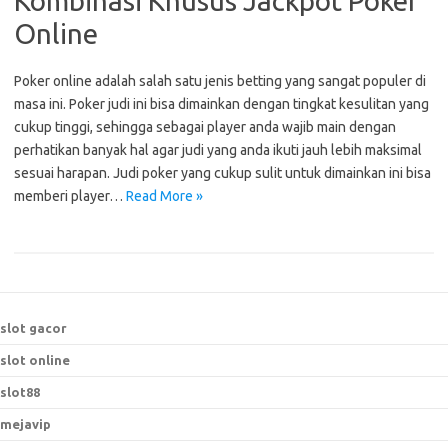
Kombinasi Khusus Jackpot Poker
Online
Poker online adalah salah satu jenis betting yang sangat populer di
masa ini. Poker judi ini bisa dimainkan dengan tingkat kesulitan yang
cukup tinggi, sehingga sebagai player anda wajib main dengan
perhatikan banyak hal agar judi yang anda ikuti jauh lebih maksimal
sesuai harapan. Judi poker yang cukup sulit untuk dimainkan ini bisa
memberi player…
Read More »
slot gacor
slot online
slot88
mejavip