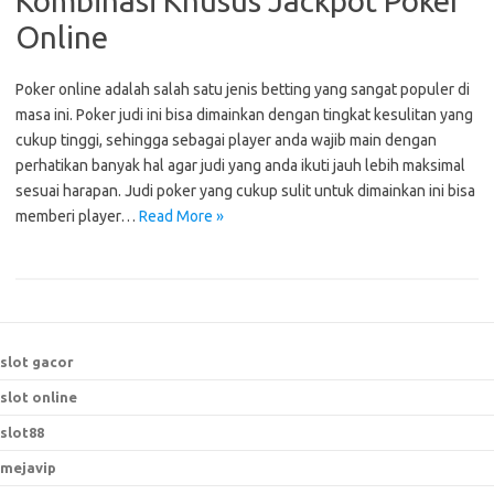
Kombinasi Khusus Jackpot Poker
Online
Poker online adalah salah satu jenis betting yang sangat populer di
masa ini. Poker judi ini bisa dimainkan dengan tingkat kesulitan yang
cukup tinggi, sehingga sebagai player anda wajib main dengan
perhatikan banyak hal agar judi yang anda ikuti jauh lebih maksimal
sesuai harapan. Judi poker yang cukup sulit untuk dimainkan ini bisa
memberi player…
Read More »
slot gacor
slot online
slot88
mejavip