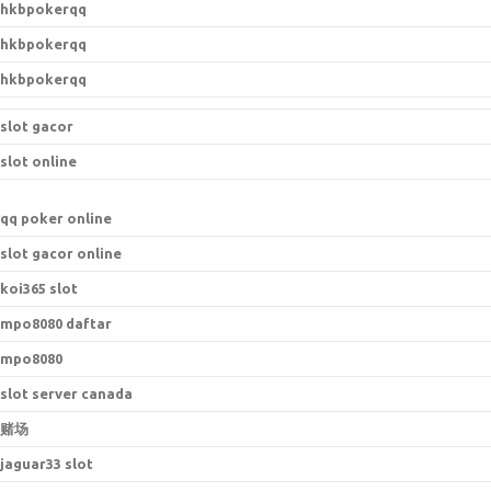
hkbpokerqq
hkbpokerqq
hkbpokerqq
slot gacor
slot online
qq poker online
slot gacor online
koi365 slot
mpo8080 daftar
mpo8080
slot server canada
赌场
jaguar33 slot