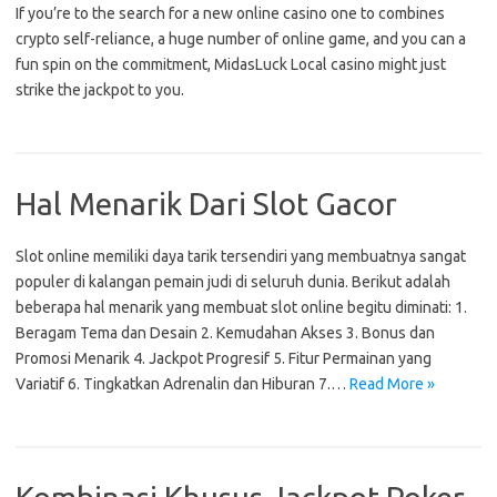
If you’re to the search for a new online casino one to combines
crypto self-reliance, a huge number of online game, and you can a
fun spin on the commitment, MidasLuck Local casino might just
strike the jackpot to you.
Hal Menarik Dari Slot Gacor
Slot online memiliki daya tarik tersendiri yang membuatnya sangat
populer di kalangan pemain judi di seluruh dunia. Berikut adalah
beberapa hal menarik yang membuat slot online begitu diminati: 1.
Beragam Tema dan Desain 2. Kemudahan Akses 3. Bonus dan
Promosi Menarik 4. Jackpot Progresif 5. Fitur Permainan yang
Variatif 6. Tingkatkan Adrenalin dan Hiburan 7.…
Read More »