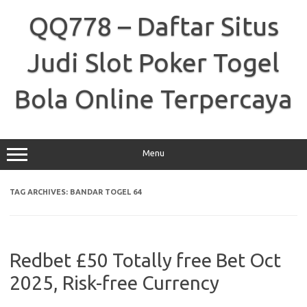
Skip
to
QQ778 – Daftar Situs
content
Judi Slot Poker Togel
Bola Online Terpercaya
Menu
TAG ARCHIVES:
BANDAR TOGEL 64
Redbet £50 Totally free Bet Oct
2025, Risk-free Currency