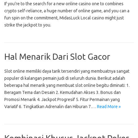
If you’re to the search for a new online casino one to combines
crypto self-reliance, a huge number of online game, and you can a
fun spin on the commitment, MidasLuck Local casino might just
strike the jackpot to you.
Hal Menarik Dari Slot Gacor
Slot online memiliki daya tarik tersendiri yang membuatnya sangat
populer di kalangan pemain judi di seluruh dunia. Berikut adalah
beberapa hal menarik yang membuat slot online begitu diminati: 1.
Beragam Tema dan Desain 2. Kemudahan Akses 3. Bonus dan
Promosi Menarik 4. Jackpot Progresif 5. Fitur Permainan yang
Variatif 6. Tingkatkan Adrenalin dan Hiburan 7.…
Read More »