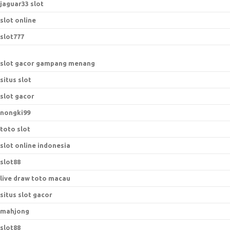
jaguar33 slot
slot online
slot777
slot gacor gampang menang
situs slot
slot gacor
nongki99
toto slot
slot online indonesia
slot88
live draw toto macau
situs slot gacor
mahjong
slot88