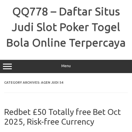
Skip
to
QQ778 – Daftar Situs
content
Judi Slot Poker Togel
Bola Online Terpercaya
Menu
CATEGORY ARCHIVES:
AGEN JUDI 54
Redbet £50 Totally free Bet Oct
2025, Risk-free Currency