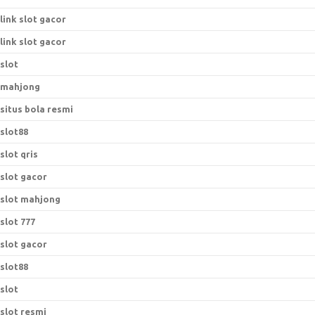
link slot gacor
link slot gacor
slot
mahjong
situs bola resmi
slot88
slot qris
slot gacor
slot mahjong
slot 777
slot gacor
slot88
slot
slot resmi