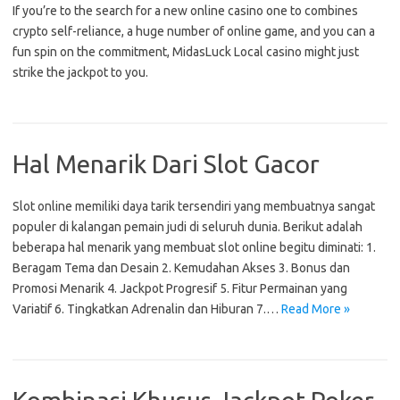
If you’re to the search for a new online casino one to combines
crypto self-reliance, a huge number of online game, and you can a
fun spin on the commitment, MidasLuck Local casino might just
strike the jackpot to you.
Hal Menarik Dari Slot Gacor
Slot online memiliki daya tarik tersendiri yang membuatnya sangat
populer di kalangan pemain judi di seluruh dunia. Berikut adalah
beberapa hal menarik yang membuat slot online begitu diminati: 1.
Beragam Tema dan Desain 2. Kemudahan Akses 3. Bonus dan
Promosi Menarik 4. Jackpot Progresif 5. Fitur Permainan yang
Variatif 6. Tingkatkan Adrenalin dan Hiburan 7.…
Read More »