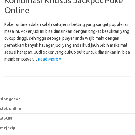
Kombinasi Khusus Jackpot Poker
Online
Poker online adalah salah satu jenis betting yang sangat populer di
masa ini. Poker judi ini bisa dimainkan dengan tingkat kesulitan yang
cukup tinggi, sehingga sebagai player anda wajib main dengan
perhatikan banyak hal agar judi yang anda ikuti jauh lebih maksimal
sesuai harapan. Judi poker yang cukup sulit untuk dimainkan ini bisa
memberi player…
Read More »
slot gacor
slot online
slot88
mejavip