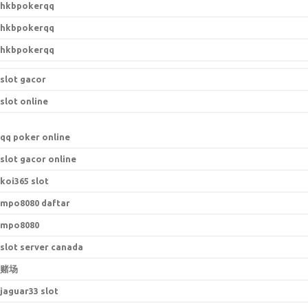
hkbpokerqq
hkbpokerqq
hkbpokerqq
slot gacor
slot online
qq poker online
slot gacor online
koi365 slot
mpo8080 daftar
mpo8080
slot server canada
赌场
jaguar33 slot