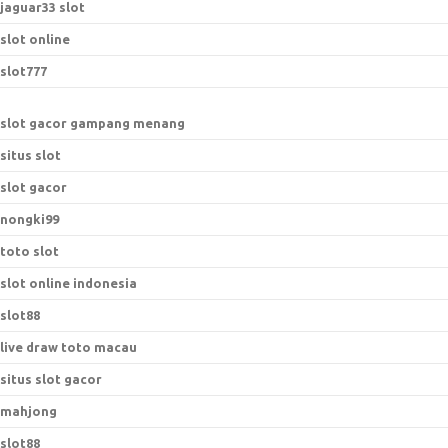
jaguar33 slot
slot online
slot777
slot gacor gampang menang
situs slot
slot gacor
nongki99
toto slot
slot online indonesia
slot88
live draw toto macau
situs slot gacor
mahjong
slot88