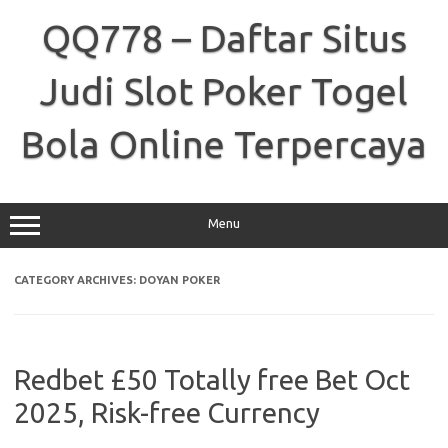
Skip
to
QQ778 – Daftar Situs
content
Judi Slot Poker Togel
Bola Online Terpercaya
Menu
CATEGORY ARCHIVES:
DOYAN POKER
Redbet £50 Totally free Bet Oct
2025, Risk-free Currency