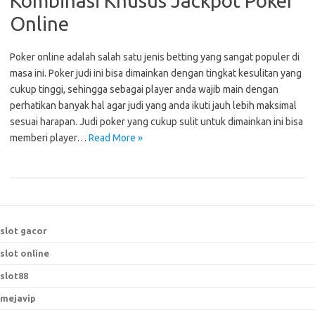
Kombinasi Khusus Jackpot Poker
Online
Poker online adalah salah satu jenis betting yang sangat populer di
masa ini. Poker judi ini bisa dimainkan dengan tingkat kesulitan yang
cukup tinggi, sehingga sebagai player anda wajib main dengan
perhatikan banyak hal agar judi yang anda ikuti jauh lebih maksimal
sesuai harapan. Judi poker yang cukup sulit untuk dimainkan ini bisa
memberi player…
Read More »
slot gacor
slot online
slot88
mejavip