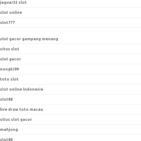
jaguar33 slot
slot online
slot777
slot gacor gampang menang
situs slot
slot gacor
nongki99
toto slot
slot online indonesia
slot88
live draw toto macau
situs slot gacor
mahjong
slot88