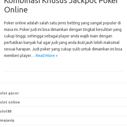
Kombinasi Khusus Jackpot Poker
Online
Poker online adalah salah satu jenis betting yang sangat populer di
masa ini. Poker judi ini bisa dimainkan dengan tingkat kesulitan yang
cukup tinggi, sehingga sebagai player anda wajib main dengan
perhatikan banyak hal agar judi yang anda ikuti jauh lebih maksimal
sesuai harapan. Judi poker yang cukup sulit untuk dimainkan ini bisa
memberi player…
Read More »
slot gacor
slot online
slot88
mejavip