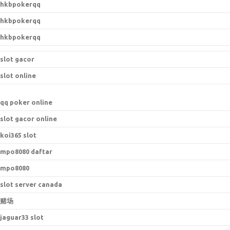
hkbpokerqq
hkbpokerqq
hkbpokerqq
slot gacor
slot online
qq poker online
slot gacor online
koi365 slot
mpo8080 daftar
mpo8080
slot server canada
赌场
jaguar33 slot